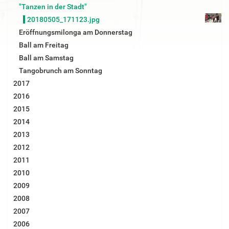
B
"Tanzen in der Stadt"
i
20180505_171123.jpg
l
d
Eröffnungsmilonga am Donnerstag
i
Ball am Freitag
n
v
Ball am Samstag
o
Tangobrunch am Sonntag
l
l
2017
e
2016
r
G
2015
r
2014
ö
ß
2013
e
2012
…
2011
2010
2009
2008
2007
2006