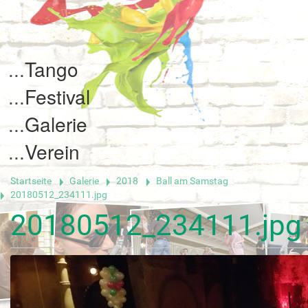
Tango
Festival
Galerie
Verein
Startseite
Galerie
2018
Ball am Samstag
20180512_234111.jpg
20180512_234111.jpg