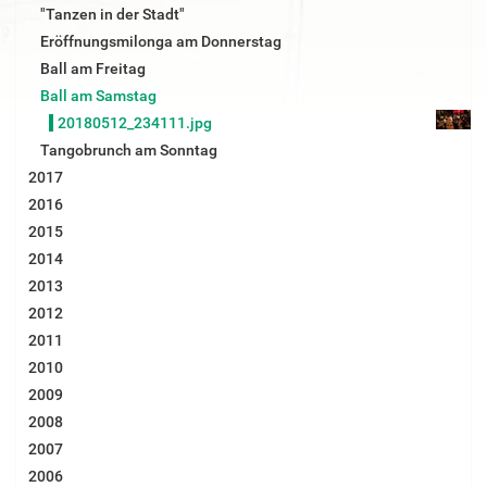
B
"Tanzen in der Stadt"
i
Eröffnungsmilonga am Donnerstag
l
d
Ball am Freitag
i
Ball am Samstag
n
v
20180512_234111.jpg
o
Tangobrunch am Sonntag
l
l
2017
e
2016
r
G
2015
r
2014
ö
ß
2013
e
2012
…
2011
2010
2009
2008
2007
2006