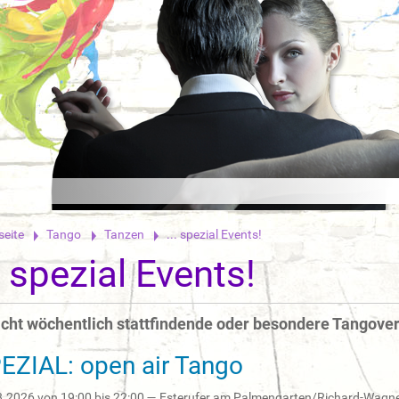
seite
Tango
Tanzen
... spezial Events!
.. spezial Events!
nicht wöchentlich stattfindende oder besondere Tangove
EZIAL: open air Tango
8.2026
von
19:00
bis
22:00
—
Esterufer am Palmengarten/Richard-Wagne