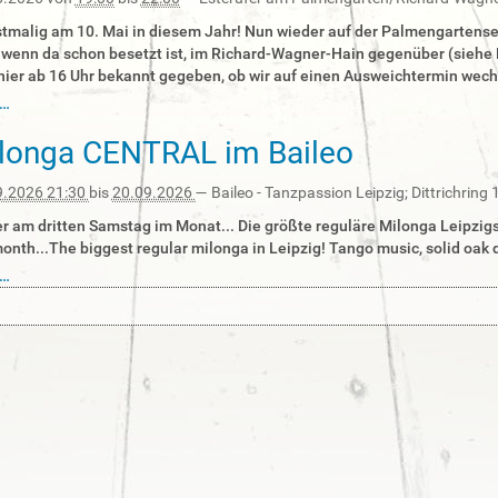
rstmalig am 10. Mai in diesem Jahr! Nun wieder auf der Palmengartensei
 wenn da schon besetzt ist, im Richard-Wagner-Hain gegenüber (siehe P
hier ab 16 Uhr bekannt gegeben, ob wir auf einen Ausweichtermin wechs
r…
longa CENTRAL im Baileo
9.2026 21:30
bis
20.09.2026
—
Baileo - Tanzpassion Leipzig; Dittrichring
 am dritten Samstag im Monat... Die größte reguläre Milonga Leipzigs!
onth...The biggest regular milonga in Leipzig! Tango music, solid oak da
r…