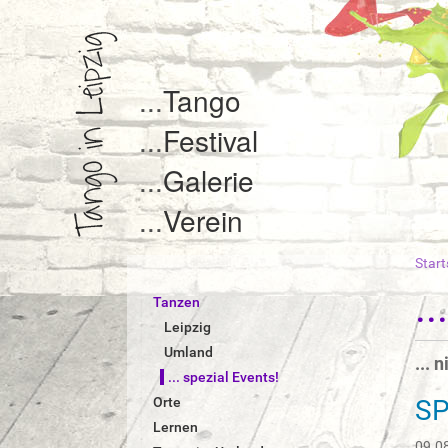
Tango
Festival
Galerie
Verein
Start
S
i
.
Tanzen
e
s
Leipzig
i
Umland
... 
n
... spezial Events!
d
Orte
SP
h
i
Lernen
e
09.0