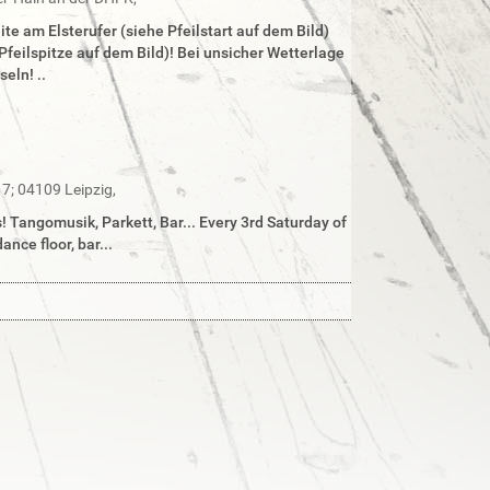
s
e
u
te am Elsterufer (siehe Pfeilstart auf dem Bild)
S
c
feilspitze auf dem Bild)! Bei unsicher Wetterlage
u
h
eln! ..
c
e
h
n
e
…
 17; 04109 Leipzig
,
 Tangomusik, Parkett, Bar... Every 3rd Saturday of
nce floor, bar...