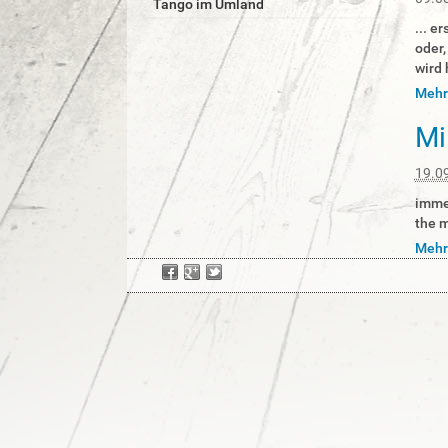
Tango im Umland
r
... e
oder,
wird 
Meh
Mi
19.0
immer
the m
Meh