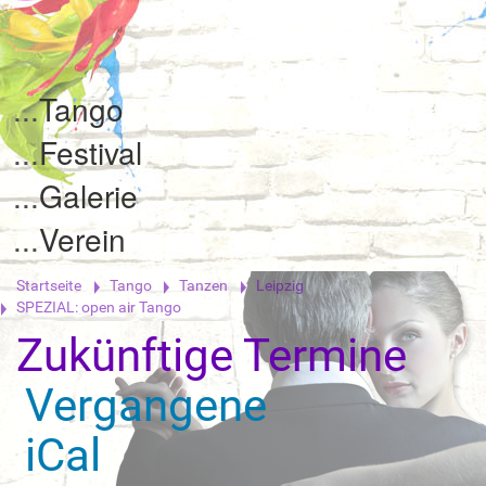
Tango
Festival
Galerie
Verein
Startseite
Tango
Tanzen
Leipzig
SPEZIAL: open air Tango
Zukünftige Termine
Vergangene
iCal