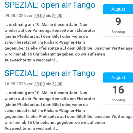
1
SPEZIAL: open air Tango
2
9
August
0
:
2
09.08.2026
von
19:00
bis
22:00
9
0
6
0
... erstmalig am 10. Mai in diesem Jahr! Nun
-
:
wieder auf der Palmengartenseite am Elsterufer
Sonntag
0
0
(siehe Pfeilstart auf dem Bild) oder, wenn da
8
0
schon besetzt ist, im Richard-Wagner-Hain
-
+
gegenüber (siehe Pfeilspitze auf dem Bild)! Bei unsicher Wetterlage
0
0
wird hier ab 16 Uhr bekannt gegeben, ob wir auf einen
9
2
Ausweichtermin wechseln! ..
T
:
1
SPEZIAL: open air Tango
0
2
9
August
0
0
:
2
2
16.08.2026
von
19:00
bis
22:00
16
0
0
6
0
... erstmalig am 10. Mai in diesem Jahr! Nun
2
-
:
wieder auf der Palmengartenseite am Elsterufer
Sonntag
6
0
0
(siehe Pfeilstart auf dem Bild) oder, wenn da
-
8
0
schon besetzt ist, im Richard-Wagner-Hain
0
-
+
gegenüber (siehe Pfeilspitze auf dem Bild)! Bei unsicher Wetterlage
8
1
0
wird hier ab 16 Uhr bekannt gegeben, ob wir auf einen
-
6
2
Ausweichtermin wechseln! ..
0
T