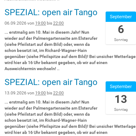
f
1
T
0
:
e
6
1
SPEZIAL: open air Tango
2
0
2
r
T
9
September
:
0
0
a
2
:
0
2
2
06.09.2026
von
19:00
bis
22:00
6
m
2
0
0
0
6
P
:
0
... erstmalig am 10. Mai in diesem Jahr! Nun
E
2
-
a
0
:
wieder auf der Palmengartenseite am Elsterufer
Sonntag
s
6
0
l
0
0
(siehe Pfeilstart auf dem Bild) oder, wenn da
t
-
9
m
:
0
schon besetzt ist, im Richard-Wagner-Hain
e
0
-
e
0
+
gegenüber (siehe Pfeilspitze auf dem Bild)! Bei unsicher Wetterlage
r
8
0
n
0
0
wird hier ab 16 Uhr bekannt gegeben, ob wir auf einen
u
-
6
g
+
2
Ausweichtermin wechseln! ..
f
2
T
a
0
:
e
3
1
SPEZIAL: open air Tango
r
2
0
2
r
T
9
September
t
:
0
0
a
2
:
e
0
2
2
13.09.2026
von
19:00
bis
22:00
13
m
2
0
n
0
0
6
P
:
0
... erstmalig am 10. Mai in diesem Jahr! Nun
/
E
2
-
a
0
:
wieder auf der Palmengartenseite am Elsterufer
Sonntag
R
s
6
0
l
0
0
(siehe Pfeilstart auf dem Bild) oder, wenn da
i
t
-
9
m
:
0
schon besetzt ist, im Richard-Wagner-Hain
c
e
0
-
e
0
+
gegenüber (siehe Pfeilspitze auf dem Bild)! Bei unsicher Wetterlage
h
r
8
1
n
0
0
wird hier ab 16 Uhr bekannt gegeben, ob wir auf einen
a
u
-
3