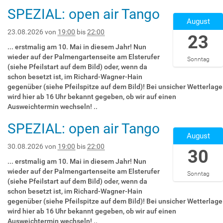
:
9
1
SPEZIAL: open air Tango
0
2
T
9
August
0
0
2
:
2
2
23.08.2026
von
19:00
bis
22:00
23
2
0
0
6
:
0
... erstmalig am 10. Mai in diesem Jahr! Nun
2
-
0
:
wieder auf der Palmengartenseite am Elsterufer
Sonntag
6
0
0
0
(siehe Pfeilstart auf dem Bild) oder, wenn da
-
8
:
0
schon besetzt ist, im Richard-Wagner-Hain
0
-
0
+
gegenüber (siehe Pfeilspitze auf dem Bild)! Bei unsicher Wetterlage
8
2
0
0
wird hier ab 16 Uhr bekannt gegeben, ob wir auf einen
-
3
+
2
Ausweichtermin wechseln! ..
0
T
0
:
9
1
SPEZIAL: open air Tango
2
0
2
T
9
August
:
0
0
2
:
0
2
2
30.08.2026
von
19:00
bis
22:00
30
2
0
0
0
6
:
0
... erstmalig am 10. Mai in diesem Jahr! Nun
E
2
-
0
:
wieder auf der Palmengartenseite am Elsterufer
Sonntag
s
6
0
0
0
(siehe Pfeilstart auf dem Bild) oder, wenn da
t
-
8
:
0
schon besetzt ist, im Richard-Wagner-Hain
e
0
-
0
+
gegenüber (siehe Pfeilspitze auf dem Bild)! Bei unsicher Wetterlage
r
8
3
0
0
wird hier ab 16 Uhr bekannt gegeben, ob wir auf einen
u
-
0
+
2
Ausweichtermin wechseln! ..