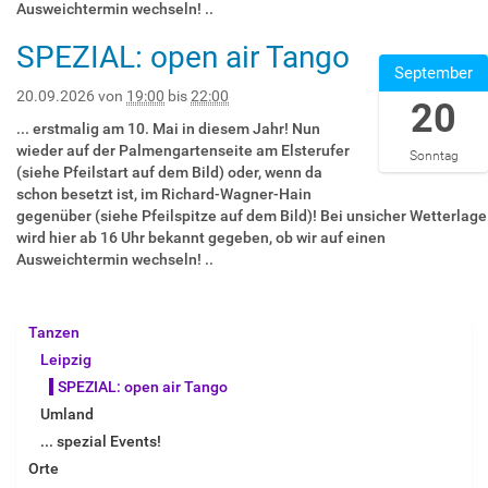
g
+
2
Ausweichtermin wechseln! ..
r
f
3
T
a
0
:
d
e
0
1
SPEZIAL: open air Tango
r
2
0
2
-
r
T
9
September
t
:
0
0
W
a
2
:
e
0
2
2
20.09.2026
von
19:00
bis
22:00
20
a
m
2
0
n
0
0
6
g
P
:
0
... erstmalig am 10. Mai in diesem Jahr! Nun
/
E
2
-
n
a
0
:
wieder auf der Palmengartenseite am Elsterufer
Sonntag
R
s
6
0
e
l
0
0
(siehe Pfeilstart auf dem Bild) oder, wenn da
i
t
-
9
r
m
:
0
schon besetzt ist, im Richard-Wagner-Hain
c
e
0
-
-
e
0
+
gegenüber (siehe Pfeilspitze auf dem Bild)! Bei unsicher Wetterlage
h
r
9
2
H
n
0
0
wird hier ab 16 Uhr bekannt gegeben, ob wir auf einen
a
u
-
0
a
g
+
2
Ausweichtermin wechseln! ..
r
f
0
T
i
a
0
:
d
e
6
1
n
r
2
0
-
r
T
9
a
t
:
0
Tanzen
W
a
2
:
n
e
0
2
a
m
2
0
Leipzig
d
n
0
0
g
P
:
0
SPEZIAL: open air Tango
e
/
E
2
n
a
0
:
r
R
s
6
Umland
e
l
0
0
D
i
t
-
... spezial Events!
r
m
:
0
H
c
e
0
-
e
0
+
Orte
F
h
r
9
H
n
0
0