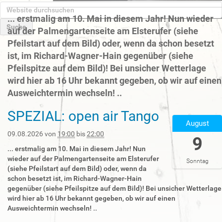
W
e
... erstmalig am 10. Mai in diesem Jahr! Nun wieder
b
auf der Palmengartenseite am Elsterufer (siehe
s
E
Pfeilstart auf dem Bild) oder, wenn da schon besetzt
i
r
ist, im Richard-Wagner-Hain gegenüber (siehe
t
w
e
Pfeilspitze auf dem Bild)! Bei unsicher Wetterlage
e
d
i
wird hier ab 16 Uhr bekannt gegeben, ob wir auf einen
u
t
Ausweichtermin wechseln! ..
r
e
c
r
SPEZIAL: open air Tango
2
h
t
August
0
s
e
2
09.08.2026
von
19:00
bis
22:00
u
9
S
6
c
u
... erstmalig am 10. Mai in diesem Jahr! Nun
-
h
c
wieder auf der Palmengartenseite am Elsterufer
Sonntag
0
e
h
(siehe Pfeilstart auf dem Bild) oder, wenn da
8
n
e
schon besetzt ist, im Richard-Wagner-Hain
-
…
gegenüber (siehe Pfeilspitze auf dem Bild)! Bei unsicher Wetterlage
0
wird hier ab 16 Uhr bekannt gegeben, ob wir auf einen
9
Ausweichtermin wechseln! ..
T