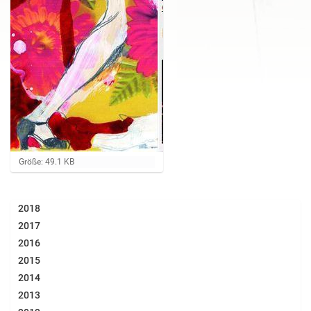
Z
Größe: 49.1 KB
e
i
g
2018
e
B
2017
i
2016
l
d
2015
i
2014
n
v
2013
o