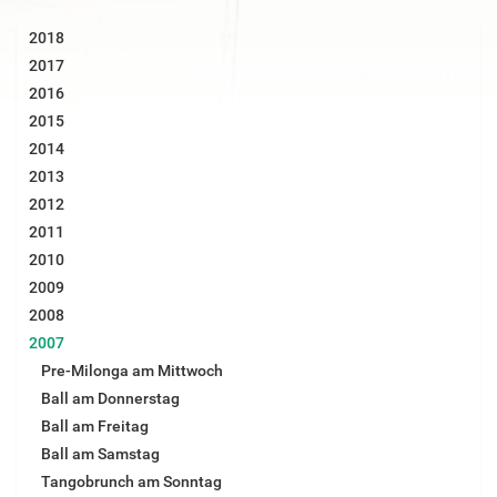
i
g
2018
e
B
2017
i
2016
l
d
2015
i
2014
n
v
2013
o
2012
l
l
2011
e
2010
r
G
2009
r
2008
ö
ß
2007
e
Pre-Milonga am Mittwoch
…
Ball am Donnerstag
Ball am Freitag
Ball am Samstag
Tangobrunch am Sonntag