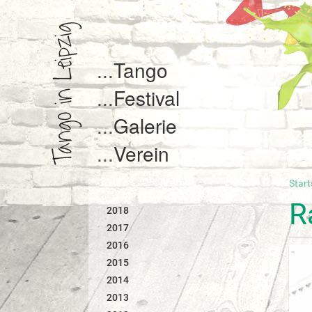
Tango
Festival
Galerie
Verein
Start
S
i
R
2018
e
s
2017
i
2016
n
2015
d
2014
h
i
2013
e