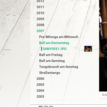
2012
r
2011
2010
2009
2008
2007
Pre-Milonga am Mittwoch
Ball am Donnerstag
SANY0031.JPG
Ball am Freitag
Ball am Samstag
Tangobrunch am Sonntag
Straßentango
2006
2005
2004
Z
Grö
2003
e
i
g