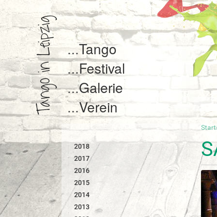
Tango
Festival
Galerie
Verein
Start
S
i
S
2018
e
s
2017
i
2016
n
2015
d
2014
h
i
2013
e