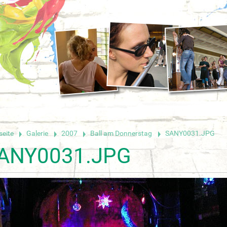
seite
Galerie
2007
Ball am Donnerstag
SANY0031.JPG
ANY0031.JPG