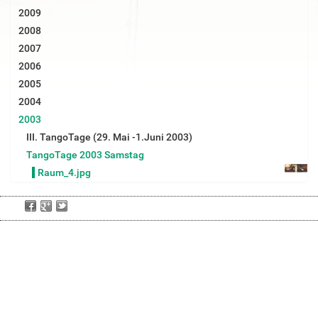
G
2009
r
2008
ö
ß
2007
e
2006
…
2005
2004
2003
III. TangoTage (29. Mai -1.Juni 2003)
TangoTage 2003 Samstag
Raum_4.jpg