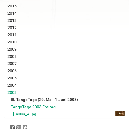
d
2015
i
2014
n
v
2013
o
2012
l
l
2011
e
2010
r
G
2009
r
2008
ö
ß
2007
e
2006
…
2005
2004
2003
III. TangoTage (29. Mai -1.Juni 2003)
TangoTage 2003 Freitag
Musa_4.jpg