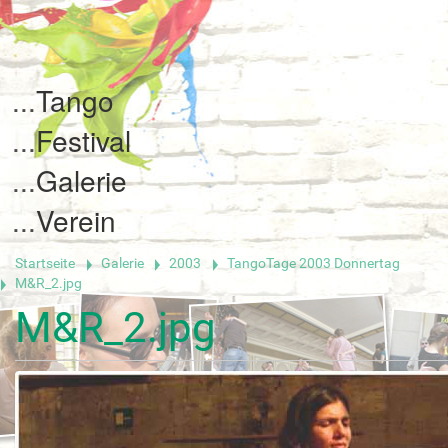
Tango
Festival
Galerie
Verein
Startseite
Galerie
2003
TangoTage 2003 Donnertag
M&R_2.jpg
M&R_2.jpg