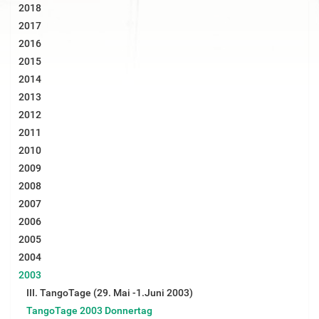
2018
e
B
2017
i
2016
l
d
2015
i
2014
n
v
2013
o
2012
l
l
2011
e
2010
r
G
2009
r
2008
ö
ß
2007
e
2006
…
2005
2004
2003
III. TangoTage (29. Mai -1.Juni 2003)
TangoTage 2003 Donnertag